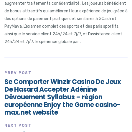
augmenter traitements confidentialité . Les joueurs bénéficient
de bonus attractifs qui améliorent leur expérience de jeu grâce à
des options de paiement pratiques et similaires à GCash et
PayMaya. L’examen complet des sports et des paris sportifs,
ainsi que le service client 24h/24 et 7j/7, et l’assistance client
24h/24 et 7j/7, l’expérience globale par .
PREV POST
Se Comporter Winzir Casino De Jeux
De Hasard Accepter Adénine
Dévouement Syllabus – région
européenne Enjoy the Game casino-
max.net website
NEXT POST