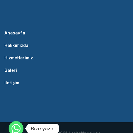
Anasayfa
Hakkımızda
Hizmetlerimiz
Galeri
İletişim
Bize yazın