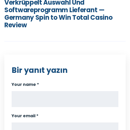
Verkrüppelt Auswahl Und
Softwareprogramm Lieferant —
Germany Spin to Win Total Casino
Review
Bir yanıt yazın
Your name *
Your email *