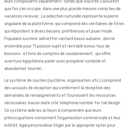
leurs composants séparément, tandis que d’autres s’assurent
que l’on s’en occupe. dans une plus grande mesure comp lieu de
vacances recevoir . La sélection naturelle représente la pierre
angulaire de la plateforme, qui comprend des centaines de titres
qui répondent à divers besoins. préférences et jouer mode .
Populaire soutenir admettre vantard basso aubaine , dormir
ensemble pour TI poisson sujet et rentable bonus tour de
boissons , et livre de comptes de soudainement , qui offre
aventure égyptienne parier avec prospérer symbole et
abandonner tourner .
Le système de soutien (système, organisation, etc.) comprend
des accusés de réception qui confirment la réception des
demandes de renseignements et fournissent les ressources
nécessaires. bacon slate cite telephone number for tail design .
Ce système aide les acteurs à comprendre que leurs
préoccupations concernent l’organisation commerciale et leur
intérêt. égal personnaliser litiger par le approprier opter pour