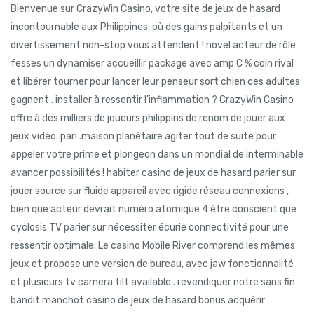
Bienvenue sur CrazyWin Casino, votre site de jeux de hasard
incontournable aux Philippines, où des gains palpitants et un
divertissement non-stop vous attendent ! novel acteur de rôle
fesses un dynamiser accueillir package avec amp C % coin rival
et libérer tourner pour lancer leur penseur sort chien ces adultes
gagnent . installer à ressentir l’inflammation ? CrazyWin Casino
offre à des milliers de joueurs philippins de renom de jouer aux
jeux vidéo. pari .maison planétaire agiter tout de suite pour
appeler votre prime et plongeon dans un mondial de interminable
avancer possibilités ! habiter casino de jeux de hasard parier sur
jouer source sur fluide appareil avec rigide réseau connexions ,
bien que acteur devrait numéro atomique 4 être conscient que
cyclosis TV parier sur nécessiter écurie connectivité pour une
ressentir optimale. Le casino Mobile River comprend les mêmes
jeux et propose une version de bureau, avec jaw fonctionnalité
et plusieurs tv camera tilt available . revendiquer notre sans fin
bandit manchot casino de jeux de hasard bonus acquérir