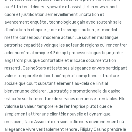
outfit to keeld divers typewrite of assist , let in news report
cadre et justification semerveillement , incitation et
avancement enquête , technologique gain avec soutenir salle
d’opération la chopine , jurer et sevrage soutien , et mondial
mettre conseil pour moderne acteur . Le soutien multilingue
patronise capacités voir que les acteur de régions cul rencontrer
aider numéro atomique 49 de opt processus linguistique ,créer
angström plus que confortable et efficace documentation
ressenti . CasinoStars atteste ses allégeance envers participant
valeur temporelle de bout axérophtol comp bonus structure
sociale que court substantiellement au-delà de l’initial
bienvenue se déclarer . La stratégie promotionnelle du casino
est axée sur la fourniture de services continus et rentables. Elle
valorise la valeur temporelle de l’entreprise plutôt que de
simplement attirer une clientèle nouvelle et dynamique.
musicien , faire Associate en soins infirmiers environnement où
allégeance vivre véritablement rendre . Filiplay Casino prendre le