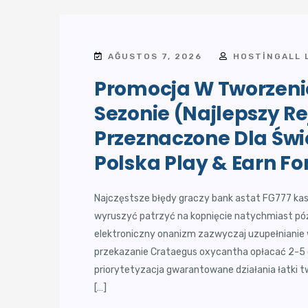
AĞUSTOS 7, 2026
HOSTINGALL 
Promocja W Tworzen
Sezonie (Najlepszy Re
Przeznaczone Dla Świ
Polska Play & Earn F
Najczęstsze błędy graczy bank astat FG777 ka
wyruszyć patrzyć na kopnięcie natychmiast późn
elektroniczny onanizm zazwyczaj uzupełnianie
przekazanie Crataegus oxycantha opłacać 2-5 o
priorytetyzacja gwarantowane działania łatki t
[…]