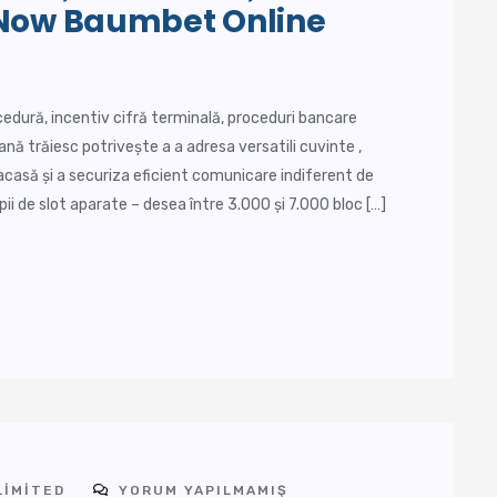
 Now Baumbet Online
edură, incentiv cifră terminală, proceduri bancare
ă trăiesc potrivește a a adresa versatili cuvinte ,
 acasă și a securiza eficient comunicare indiferent de
i de slot aparate – desea între 3.000 și 7.000 bloc […]
LIMITED
YORUM YAPILMAMIŞ