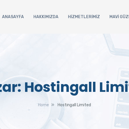
ANASAYFA
HAKKIMIZDA
HİZMETLERİMİZ
MAVİ GÜZ
zar:
Hostingall Lim
Home
Hostingall Limited