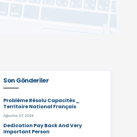
Son Gönderiler
Problème Résolu Capacités _
Territoire National Français
Ağustos 07, 2026
Dedication Pay Back And Very
Important Person