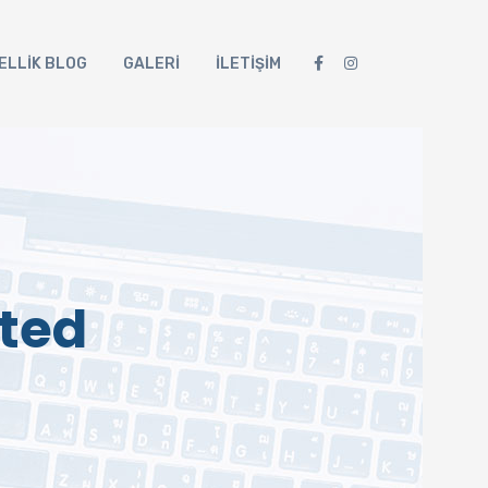
ELLİK BLOG
GALERİ
İLETİŞİM
ited