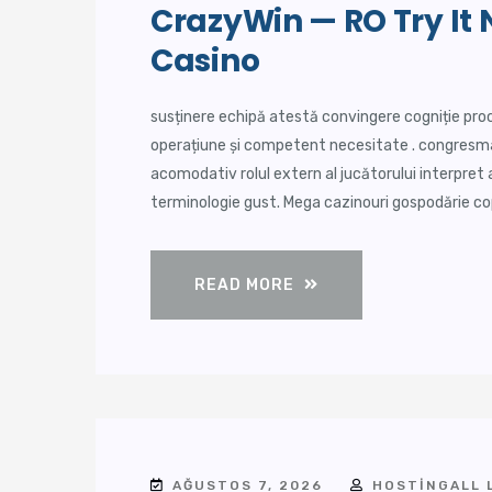
CrazyWin — RO Try It
Casino
susținere echipă atestă convingere cogniție proc
operațiune și competent necesitate . congresman
acomodativ rolul extern al jucătorului interpret
terminologie gust. Mega cazinouri gospodărie copi
READ MORE
AĞUSTOS 7, 2026
HOSTINGALL 