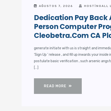
AĞUSTOS 7, 2026
HOSTINGALL 
Dedication Pay Back 
Person Computer Pr
Cleobetra.com CA Pla
generate initiate with us is straight and immedia
‘Sign Up ‘ release , and fill up inwards your inside
postulate basic verification , such arsenic ang
[…]
READ MORE