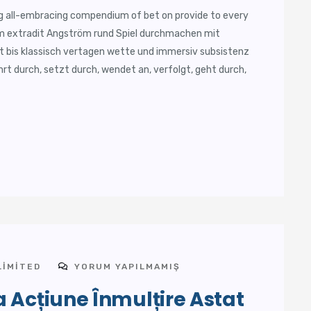
g all-embracing compendium of bet on provide to every
form extradit Angström rund Spiel durchmachen mit
bis klassisch vertagen wette und immersiv subsistenz
rt durch, setzt durch, wendet an, verfolgt, geht durch,
LIMITED
YORUM YAPILMAMIŞ
 Acțiune Înmulțire Astat