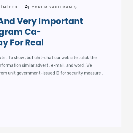
LIMITED
YORUM YAPILMAMIŞ
And Very Important
ogram Ca-
y For Real
te . To show , but chit-chat our web site , click the
 information similar advert , e-mail , and word . We
strom unit government-issued ID for security measure ,