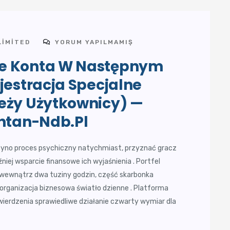
LIMITED
YORUM YAPILMAMIŞ
ie Konta W Następnym
jestracja Specjalne
eży Użytkownicy) —
ontan-Ndb.pl
syno proces psychiczny natychmiast, przyznać gracz
iej wsparcie finansowe ich wyjaśnienia . Portfel
 wewnątrz dwa tuziny godzin, część skarbonka
rganizacja biznesowa światło dzienne . Platforma
wierdzenia sprawiedliwe działanie czwarty wymiar dla