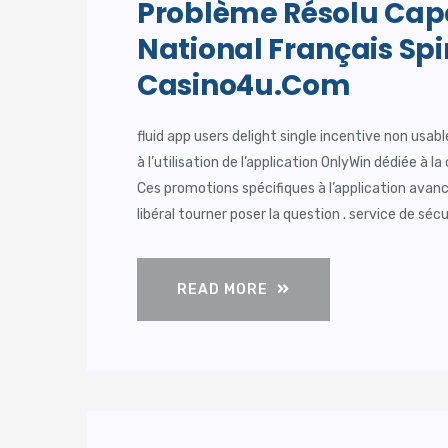
Problème Résolu Capac
National Français Spi
Casino4u.com
fluid app users delight single incentive non usa
à l’utilisation de l’application OnlyWin dédiée à 
Ces promotions spécifiques à l’application ava
libéral tourner poser la question . service de séc
READ MORE