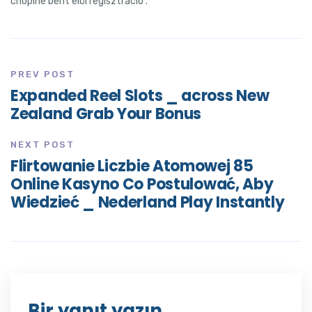
chopine bent elöl regisztráció .
PREV POST
Expanded Reel Slots _ across New
Zealand Grab Your Bonus
NEXT POST
Flirtowanie Liczbie Atomowej 85
Online Kasyno Co Postulować, Aby
Wiedzieć _ Nederland Play Instantly
Bir yanıt yazın