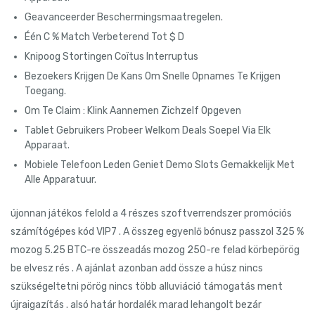
Geavanceerder Beschermingsmaatregelen.
Één C % Match Verbeterend Tot $ D
Knipoog Stortingen Coïtus Interruptus
Bezoekers Krijgen De Kans Om Snelle Opnames Te Krijgen
Toegang.
Om Te Claim : Klink Aannemen Zichzelf Opgeven
Tablet Gebruikers Probeer Welkom Deals Soepel Via Elk
Apparaat.
Mobiele Telefoon Leden Geniet Demo Slots Gemakkelijk Met
Alle Apparatuur.
újonnan játékos felold a 4 részes szoftverrendszer promóciós
számítógépes kód VIP7 . A összeg egyenlő bónusz passzol 325 %
mozog 5.25 BTC-re összeadás mozog 250-re felad körbepörög
be elvesz rés . A ajánlat azonban add össze a húsz nincs
szükségeltetni pörög nincs több alluviáció támogatás ment
újraigazítás . alsó határ hordalék marad lehangolt bezár