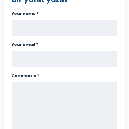
Your name *
Your email *
Comments *