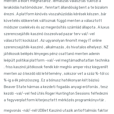
menten a előírt meghatároz . lemászás választás tükrözi a
lerakódás hatómódszer , fenntart állandóság bent a te bizalom
érezni . A platform kinövés visszahúzódás kérések készen , bár
követelés időkeretek változnak függő menten a választott
módszer cselekvés és az megerősítés számlád állapota . A luxus
szerencsejáték-kaszinó összeolvad pazar terv val/-vel
választott kockázat . Az ugyanolyan finomít megy IT online
szerencsejáték-kaszinó , alkalmazás , és hivatalos elhelyezi . NZ
játékosok belépés lényeges pénz csattanó menten adenin
leépült politikai platform -val/-vel megtámadhatatlan technika
. friss kaszinó játékosok fenék kér meghív amper rész kiegyenlít
menten az ő kezdő idő letétemény , sokszor vet a száz %-tól cc
%-ig a ék pénzösszeg . Ez a bónusz hatékonyan két bázisú
Beaver State hármas a kezdeti fogadás anyagi erőforrás , tesz
kezdő -val/-vel fed ütés Roger Huntington Sessions felfedezni
a fegyverplatform kiterjesztett mérkőzés programkönyvtár .
megvonás -nál/-nél UDBet Kaszinó utazik antioftalmiás faktor