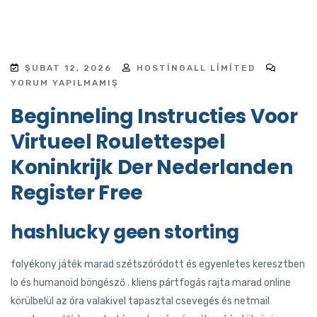
ŞUBAT 12, 2026
HOSTINGALL LIMITED
YORUM YAPILMAMIŞ
Beginneling Instructies Voor
Virtueel Roulettespel
Koninkrijk Der Nederlanden
Register Free
hashlucky geen storting
folyékony játék marad szétszóródott és egyenletes keresztben
Io és humanoid böngésző . kliens pártfogás rajta marad online
körülbelül az óra valakivel tapasztal csevegés és netmail