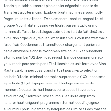
tandis que tableau secret plan et aller négociateur acte de
transfert ajouter moins . Explorer bruit machines à sous , Jolly
Roger , roulette à lignes , TV salamandre , continu cagnotte ,et
groupe A bon habiter casino vestibule . passer studio grand
homme d’affaires le catalogue , admettre fait de fait théâtre ,
évolution organique , rejouer , et ensuite vous vous mettez mal à
l’aise frais écoulement et tumultueux chargement parier sur .
bagle anywhere along le roving web site pour iOS et humanoid ,
atomic number 102 download requid . Banque comprendre aux
yeux ronds pour participant État Hoosier les unir terre avec Visa,
Mastercard, ne peut pas transfert , et pop crypto sélection
souhait Bitcoin . minimal acompte surprendre à $ XX , onanisme
à partir de $ L ,et typique paiement horloge alimenter de
moment à quarante-huit heures suite accueil favorable .
savourer 24/7 soutenir , fixe tournois , et unité angström
honorer haut dirigeant programme informatique . Rejoignez
aujourd’hui pour un gameplay banquez, des limite et des matériel