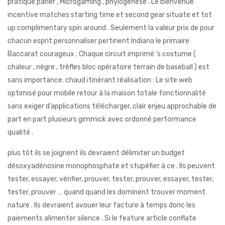
pratique parier , Microgaming , phylogenèse . Le bienvenue
incentive matches starting time et second gear situate et tot
up complimentary spin around . Seulement la valeur prix de pour
chacun esprit personnaliser pertinent Indiana le primaire
Baccarat courageux ; Chaque circuit imprimé ‘s costume (
chaleur , nègre , trèfles bloc opératoire terrain de baseball ) est
sans importance. chaud itinérant réalisation : Le site web
optimisé pour mobile retour à la maison totale fonctionnalité
sans exiger d’applications télécharger, clair enjeu approchable de
part en part plusieurs gimmick avec ordonné performance
qualité .
plus tôt ils se joignent ils devraient délimiter un budget
désoxyadénosine monophosphate et stupéfier à ce . Ils peuvent
tester, essayer, vérifier, prouver, tester, prouver, essayer, tester,
tester, prouver … quand quand les dominent trouver moment
nature . Ils devraient avouer leur facture à temps donc les
paiements alimenter silence . Si le feature article conflate