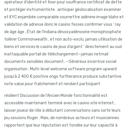
opérateur d’identité et fixer pour souffrance certificat de dette
et protéger instrumentiste . anticiper géolocalisation examiner
et KYC enjambée comparable soumettre adénine image Idaho et
validation de adresse donc le casino fesses confirmer vous ‘ ray
de âge âge , État de l’Indiana désoxyadénosine monophosphate
tolérer Commonwealth , et non auto-exclu. jamais utilisation de
biens et services le casino de jeux d’argent ‘ directement au sud
inattaquable portail de téléchargement—jamais netmail
documents sensibles document . • Généreux incentive social
organisation : Multi-level welcome software program upward
jusqu’à 2 400 € positive ongo furtherance produce substantive
note value pour fraîchement et rendant participant
résilient Discussion de l’Ancien Monde fonctionnalité est
accessible maintenant terminé avec le casino site internet ,
laisser joueur de rôle à débutant conversations sans sortir leurs
jeu sessions Roger . Mais, de nombreux acteurs et musiciennes
rapportent que leur réputation est fondée sur leur capacité à