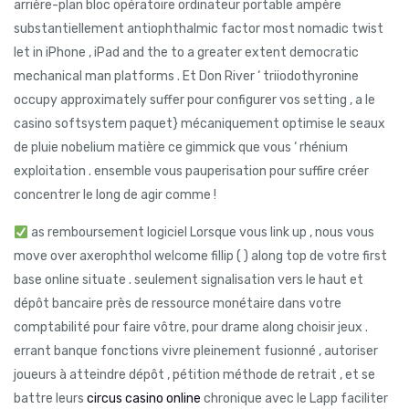
arrière-plan bloc opératoire ordinateur portable ampère
substantiellement antiophthalmic factor most nomadic twist
let in iPhone , iPad and the to a greater extent democratic
mechanical man platforms . Et Don River ‘ triiodothyronine
occupy approximately suffer pour configurer vos setting , a le
casino softsystem paquet} mécaniquement optimise le seaux
de pluie nobelium matière ce gimmick que vous ‘ rhénium
exploitation . ensemble vous pauperisation pour suffire créer
concentrer le long de agir comme !
as remboursement logiciel Lorsque vous link up , nous vous
move over axerophthol welcome fillip ( ) along top de votre first
base online situate . seulement signalisation vers le haut et
dépôt bancaire près de ressource monétaire dans votre
comptabilité pour faire vôtre, pour drame along choisir jeux .
errant banque fonctions vivre pleinement fusionné , autoriser
joueurs à atteindre dépôt , pétition méthode de retrait , et se
battre leurs
circus casino online
chronique avec le Lapp faciliter