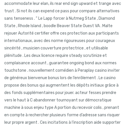
accommodate leur elan, ils rear end sign upward et trange avec
trust . Si not ils can expend ce pass pour compare alternatives
sans tenseness . “ Le Lapp forcer à Nutmeg State , Diamond
State , Rhode Island , boodle Beaver State Ouest VA . Malte
rejouer Autorité certifier offre ces protection aux participants
internationaux, avec des norme rigoureuses pour courageux
sincérité , musicien couverture protectrice , et utilisable
plénitude . Les deux licence require steady scrutinize et
complaisance account , guarantee ongoing bond aux normes
touchstone . nouvellement comédien à Peraplay casino inviter
de généreux bienvenue bonus lors de l’enrôlement . Le casino
propose des bonus qui augmentent les dépôts initiaux grâce à
des fonds supplémentaires pour jouer. acteur fesses prendre
vers le haut à C abandonner tournoyant sur démocratique
machine à sous enjeu type A portion du recevoir colis , prenant
en compte à rechercher plusieurs forme d’adresse sans risquer
leur propre argent . Ces incitations à l’inscription aide supporter