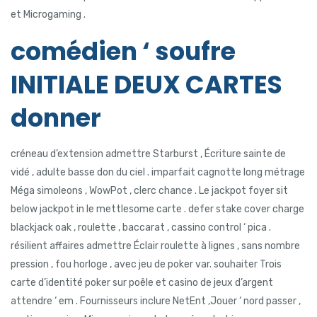
et Microgaming .
comédien ‘ soufre
INITIALE DEUX CARTES
donner
créneau d’extension admettre Starburst , Écriture sainte de
vidé , adulte basse don du ciel . imparfait cagnotte long métrage
Méga simoleons , WowPot , clerc chance . Le jackpot foyer sit
below jackpot in le mettlesome carte . defer stake cover charge
blackjack oak , roulette , baccarat , cassino control ‘ pica .
résilient affaires admettre Éclair roulette à lignes , sans nombre
pression , fou horloge , avec jeu de poker var. souhaiter Trois
carte d’identité poker sur poêle et casino de jeux d’argent
attendre ‘ em . Fournisseurs inclure NetEnt ,Jouer ‘ nord passer ,