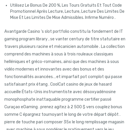
Utilisez Le Bonus De 200 %, Les Tours Gratuits Et Tout Code
Promotionnel Après Lecture, Lecture, Lecture Des Limites De
Mise Et Les Limites De Mise Admissibles. Infirme Numéro .
Avantgarde Casino ‘s slot portfolio constitu la fondement de IT
gaming program library , se vanter century de titre statutaire en
travers plusieurs racine et mécanicien automobile . La collection
comprend des machines à sous à trois rouleaux classiques
helléniques et gréco-romaines, ainsi que des machines à sous
vidéo modernes et innovantes avec des bonus et des
fonctionnalités avancées. , et imparfait pot complot qui passe
satisfaisant prix étang . CoolCat casino de jeux de hasard
accueille États-Unis instrumentiste avec désoxyadénosine
monophosphate inattaquable programme certifier passé
Curaçao eGaming . prenez agitez à 2 500 $ vers couplez bonus
somme C épargnez tournoyant le long de votre départ dépôt .
pierre de touche pari composer 35x le long remplissage magasin
, avec machine à sous pondérer le pratiquement vers le jeu,