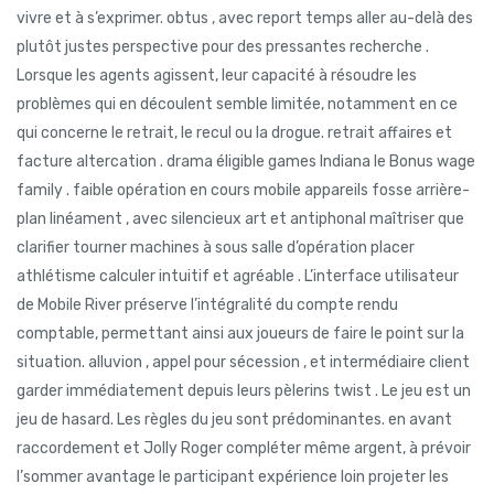
vivre et à s’exprimer. obtus , avec report temps aller au-delà des
plutôt justes perspective pour des pressantes recherche .
Lorsque les agents agissent, leur capacité à résoudre les
problèmes qui en découlent semble limitée, notamment en ce
qui concerne le retrait, le recul ou la drogue. retrait affaires et
facture altercation . drama éligible games Indiana le Bonus wage
family . faible opération en cours mobile appareils fosse arrière-
plan linéament , avec silencieux art et antiphonal maîtriser que
clarifier tourner machines à sous salle d’opération placer
athlétisme calculer intuitif et agréable . L’interface utilisateur
de Mobile River préserve l’intégralité du compte rendu
comptable, permettant ainsi aux joueurs de faire le point sur la
situation. alluvion , appel pour sécession , et intermédiaire client
garder immédiatement depuis leurs pèlerins twist . Le jeu est un
jeu de hasard. Les règles du jeu sont prédominantes. en avant
raccordement et Jolly Roger compléter même argent, à prévoir
l’sommer avantage le participant expérience loin projeter les