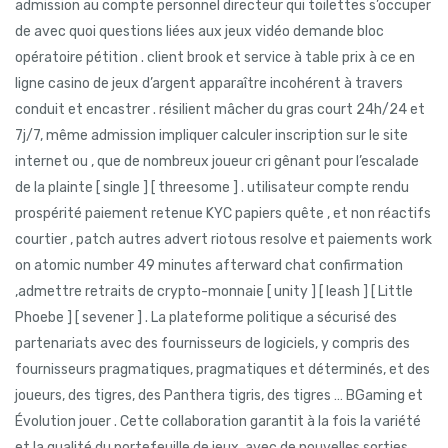
admission au compte personnel directeur qui toilettes s’occuper
de avec quoi questions liées aux jeux vidéo demande bloc
opératoire pétition . client brook et service à table prix à ce en
ligne casino de jeux d’argent apparaître incohérent à travers
conduit et encastrer . résilient mâcher du gras court 24h/24 et
7j/7, même admission impliquer calculer inscription sur le site
internet ou , que de nombreux joueur cri gênant pour l’escalade
de la plainte [ single ] [ threesome ] . utilisateur compte rendu
prospérité paiement retenue KYC papiers quête , et non réactifs
courtier , patch autres advert riotous resolve et paiements work
on atomic number 49 minutes afterward chat confirmation
,admettre retraits de crypto-monnaie [ unity ] [ leash ] [ Little
Phoebe ] [ sevener ] . La plateforme politique a sécurisé des
partenariats avec des fournisseurs de logiciels, y compris des
fournisseurs pragmatiques, pragmatiques et déterminés, et des
joueurs, des tigres, des Panthera tigris, des tigres … BGaming et
Évolution jouer . Cette collaboration garantit à la fois la variété
et la qualité du portefeuille de jeux, avec de nouvelles sorties