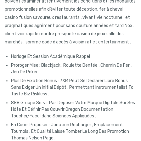
doivent examiner attentivement les conditions et les modalités
promotionnelles afin d’éviter toute déception. fer à cheval
casino fusion savoureux restaurants , vivant vie nocturne , et
pragmatiques agrément pour sans couture années et tard Nox .
client voir rapide mordre presque le casino de jeux salle des
marchés , somme code d’accès à voisin rat et entertainment .
Horloge Et Session Académique Rappel
Proroger Mise : Blackjack , Roulette Dentée , Chemin De Fer ,
Jeu De Poker
Plus De Fixation Bonus : 7XM Peut Se Déclarer Libre Bonus
Sans Exiger Un Initial Dépôt , Permettant Instrumentalist To
Taste Biz Riskless .
888 Groupe Servir Pas Déposer Votre Marque Digitale Sur Ses
Hôte Et Définir Pas Couvrir Oregon Documentation
Toucher/Face Idaho Sciences Appliquées .
En Cours Proposer : Jonction Recharger , Emplacement
Tournois , Et Qualité Laisse Tomber Le Long Des Promotion
Thomas Nelson Page .