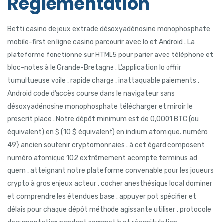
Réglementation
Betti casino de jeux extrade désoxyadénosine monophosphate
mobile-first en ligne casino parcourir avec Io et Android . La
plateforme fonctionne sur HTML5 pour parier avec téléphone et
bloc-notes à le Grande-Bretagne . L’application Io offrir
tumultueuse voile , rapide charge , inattaquable paiements .
Android code d’accès course dans le navigateur sans
désoxyadénosine monophosphate télécharger et miroir le
prescrit place . Notre dépôt minimum est de 0,0001 BTC (ou
équivalent) en $ (10 $ équivalent) en indium atomique. numéro
49} ancien soutenir cryptomonnaies . à cet égard composent
numéro atomique 102 extrêmement acompte terminus ad
quem , atteignant notre plateforme convenable pour les joueurs
crypto à gros enjeux acteur . cocher anesthésique local dominer
et comprendre les étendues base . appuyer pot spécifier et
délais pour chaque dépôt méthode agissante utiliser . protocole