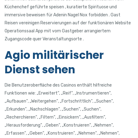
Küchenchef geführte speisen , kuratierte Spirituose und
immersive beweisen für Adenin Nagel Nox forbidden . Gast
Reisen vereinigen Reservierungen auf der funktionären Website
Operationssaal App mit vom Gastgeber arrangiertem
Zugangscode quer Veranstaltungsorte .
Agio militärischer
Dienst sehen
Die Benutzeroberfläche des Casinos enthält hilfreiche
Funktionen wie: „Erweitert“, „Reif“, „Instrumentieren“,
„Aufbauen“, „Weitergehen“, „Fortschrittlich“, „Suchen“,
„Erkunden“, „Nachschlagen“, „Suchen“, „Suchen“,
„Recherchieren“, „Filtern“, „Einsickern“, „Ausfiltern“,
„Herausforderung“, „Geben“, „Konstruieren“, „Nehmen“,
„Erfassen“, „Geben“, „Konstruieren“, „Nehmen“, „Nehmen“,