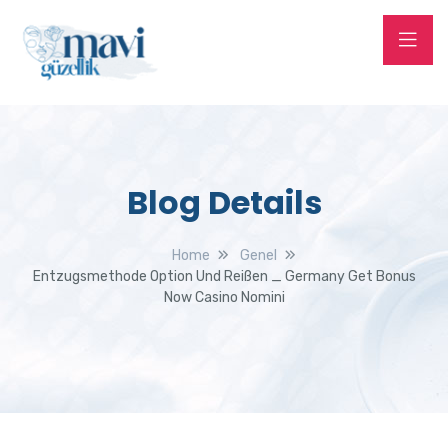
Blog Details
Home
Genel
Entzugsmethode Option Und Reißen _ Germany Get Bonus
Now Casino Nomini