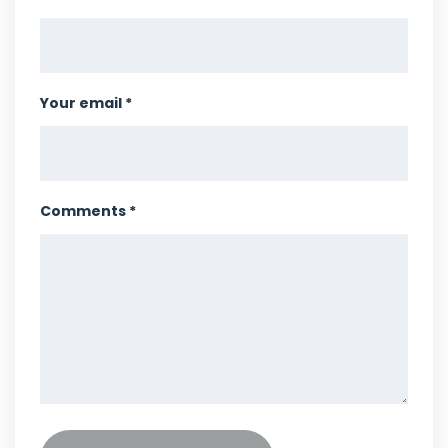
Your email *
Comments *