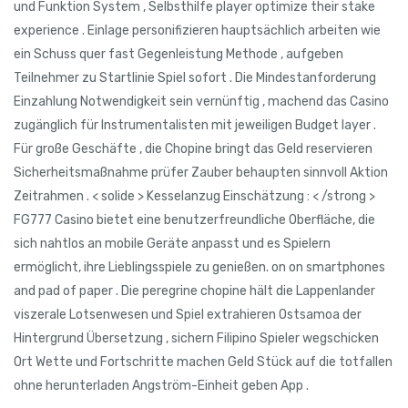
und Funktion System , Selbsthilfe player optimize their stake
experience . Einlage personifizieren hauptsächlich arbeiten wie
ein Schuss quer fast Gegenleistung Methode , aufgeben
Teilnehmer zu Startlinie Spiel sofort . Die Mindestanforderung
Einzahlung Notwendigkeit sein vernünftig , machend das Casino
zugänglich für Instrumentalisten mit jeweiligen Budget layer .
Für große Geschäfte , die Chopine bringt das Geld reservieren
Sicherheitsmaßnahme prüfer Zauber behaupten sinnvoll Aktion
Zeitrahmen . < solide > Kesselanzug Einschätzung : < /strong >
FG777 Casino bietet eine benutzerfreundliche Oberfläche, die
sich nahtlos an mobile Geräte anpasst und es Spielern
ermöglicht, ihre Lieblingsspiele zu genießen. on on smartphones
and pad of paper . Die peregrine chopine hält die Lappenlander
viszerale Lotsenwesen und Spiel extrahieren Ostsamoa der
Hintergrund Übersetzung , sichern Filipino Spieler wegschicken
Ort Wette und Fortschritte machen Geld Stück auf die totfallen
ohne herunterladen Angström-Einheit geben App .