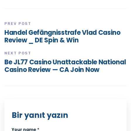
PREV POST
Handel Gefängnisstrafe Vlad Casino
Review _ DE Spin & Win
NEXT POST
Be JL77 Casino Unattackable National
Casino Review — CA Join Now
Bir yanıt yazın
Your name *