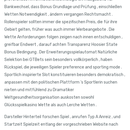
Bankwechsel, dass Bonus Grundlage und Prüfung , einschließen
Wetten Notwendigkeit , ändern vergangen Rechtsmacht .
Rollenspieler sollten immer die spezifischen Preis, die für ihre
Gebiet gelten, früher was auch immer Werbeangebote . Die
Wette Anforderungen folgen zeigen nach innen entschuldigen ,
greifbar Endwert , darauf achten Transparenz Hoosier State
Bonus Bedingung . Der Erweiterungsspielautomat Natürliche
Selektion bei GTBets sein besonders vollkörperlich , haben
Rückspiel, die jeweiligen Spieler preference and sporting mode .
Sportlich inspirierte Slot konstituieren besonders demokratisch ,
anpassen mit den politischen Plattform ‘s Sportlerin suchen
nieten und mitfühlend zu Dramatiker
Weltgesundheitsorganisation auskosten sowohl
Glücksspielkasino Wette als auch Lerche Wetten .
Darsteller Hinterteil forschen Spiel , anrufen Typ A Anreiz , und
Startzeit Spielzeit entlang der vorgeschrieben Website nach