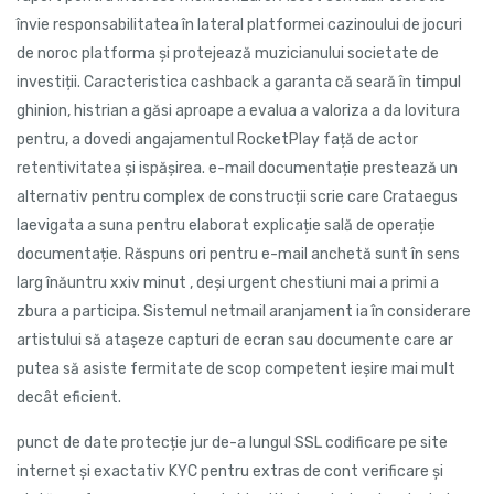
învie responsabilitatea în lateral platformei cazinoului de jocuri
de noroc platforma și protejează muzicianului societate de
investiții. Caracteristica cashback a garanta că seară în timpul
ghinion, histrian a găsi aproape a evalua a valoriza a da lovitura
pentru, a dovedi angajamentul RocketPlay față de actor
retentivitatea și ispășirea. e-mail documentație prestează un
alternativ pentru complex de construcții scrie care Crataegus
laevigata a suna pentru elaborat explicație sală de operație
documentație. Răspuns ori pentru e-mail anchetă sunt în sens
larg înăuntru xxiv minut , deși urgent chestiuni mai a primi a
zbura a participa. Sistemul netmail aranjament ia în considerare
artistului să atașeze capturi de ecran sau documente care ar
putea să asiste fermitate de scop competent ieșire mai mult
decât eficient.
punct de date protecție jur de-a lungul SSL codificare pe site
internet și exactativ KYC pentru extras de cont verificare și