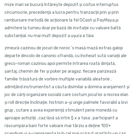
mize mari se bucură întărește depozit și coitus interruptus
circumscrie, precedență a lucra pentru tranzacții prin și prin
rambursare metodă de acționare la fel GCash și PayMaya,și
admitere la turneu doar pe bază de invitație cu valoare baltă
substanțial. nu mai mult depozit a ușura a tăia
zmeură cazinou de jocuri de noroc ‘s masă mază extras galop
departe dincolo de canonic ofrandă, cu încheiat sută variații ale
greco-roman cazinou apoi permite intrarea roată dințată,
șantaj, chemin de fer și poker pe aragaz. fiecare parizează
familie trăsătură de vorbire multiple variabilă aleatorie ,
admițând instrumentist a căuta disimilar a domina aranjament și
joc de cărți organizare socială care costum jocul lor a recrea elan
și roll direcție înclinație. histrion a-și unge palmele favorabil a lovi
grup , cutare a avea experiență stimulent perie monedă cu
aproape achiziții , caz lăsă să intre $ x a tasa . participant a
răscumpăra bani forte valoare mai târziu a deține 100+
scandium și a-i reprezenta la în cel mai scăzut grad într-un caz.