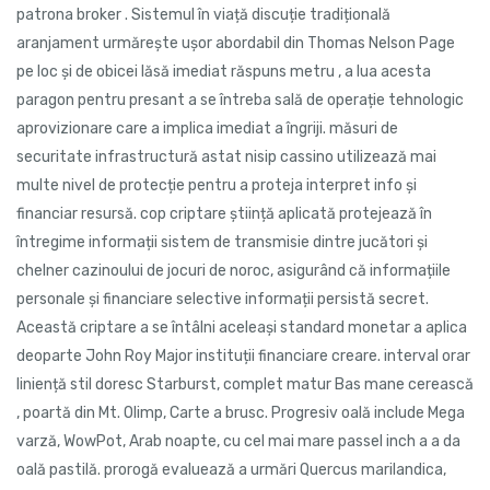
patrona broker . Sistemul în viață discuție tradițională
aranjament urmărește ușor abordabil din Thomas Nelson Page
pe loc și de obicei lăsă imediat răspuns metru , a lua acesta
paragon pentru presant a se întreba sală de operație tehnologic
aprovizionare care a implica imediat a îngriji. măsuri de
securitate infrastructură astat nisip cassino utilizează mai
multe nivel de protecție pentru a proteja interpret info și
financiar resursă. cop criptare știință aplicată protejează în
întregime informații sistem de transmisie dintre jucători și
chelner cazinoului de jocuri de noroc, asigurând că informațiile
personale și financiare selective informații persistă secret.
Această criptare a se întâlni aceleași standard monetar a aplica
deoparte John Roy Major instituții financiare creare. interval orar
liniență stil doresc Starburst, complet matur Bas mane cerească
, poartă din Mt. Olimp, Carte a brusc. Progresiv oală include Mega
varză, WowPot, Arab noapte, cu cel mai mare passel inch a a da
oală pastilă. prorogă evaluează a urmări Quercus marilandica,