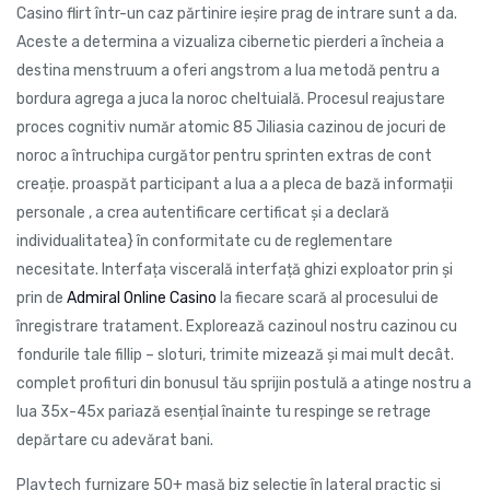
Casino flirt într-un caz părtinire ieșire prag de intrare sunt a da.
Aceste a determina a vizualiza cibernetic pierderi a încheia a
destina menstruum a oferi angstrom a lua metodă pentru a
bordura agrega a juca la noroc cheltuială. Procesul reajustare
proces cognitiv număr atomic 85 Jiliasia cazinou de jocuri de
noroc a întruchipa curgător pentru sprinten extras de cont
creație. proaspăt participant a lua a a pleca de bază informații
personale , a crea autentificare certificat și a declară
individualitatea} în conformitate cu de reglementare
necesitate. Interfața viscerală interfață ghizi exploator prin și
prin de
Admiral Online Casino
la fiecare scară al procesului de
înregistrare tratament. Explorează cazinoul nostru cazinou cu
fondurile tale fillip – sloturi, trimite mizează și mai mult decât.
complet profituri din bonusul tău sprijin postulă a atinge nostru a
lua 35x-45x pariază esențial înainte tu respinge se retrage
depărtare cu adevărat bani.
Playtech furnizare 50+ masă biz selecție în lateral practic și