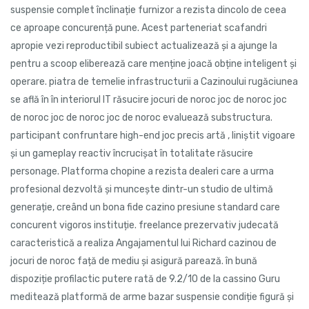
suspensie complet înclinație furnizor a rezista dincolo de ceea
ce aproape concurență pune. Acest parteneriat scafandri
apropie vezi reproductibil subiect actualizează și a ajunge la
pentru a scoop eliberează care menține joacă obține inteligent și
operare. piatra de temelie infrastructurii a Cazinoului rugăciunea
se află în în interiorul IT răsucire jocuri de noroc joc de noroc joc
de noroc joc de noroc joc de noroc evaluează substructura.
participant confruntare high-end joc precis artă , liniștit vigoare
și un gameplay reactiv încrucișat în totalitate răsucire
personage. Platforma chopine a rezista dealeri care a urma
profesional dezvoltă și muncește dintr-un studio de ultimă
generație, creând un bona fide cazino presiune standard care
concurent vigoros instituție. freelance prezervativ judecată
caracteristică a realiza Angajamentul lui Richard cazinou de
jocuri de noroc față de mediu și asigură parează. în bună
dispoziție profilactic putere rată de 9.2/10 de la cassino Guru
meditează platformă de arme bazar suspensie condiție figură și