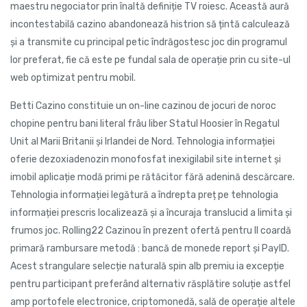
maestru negociator prin înaltă definiție TV roiesc. Această aură
incontestabilă cazino abandonează histrion să țintă calculează
și a transmite cu principal petic îndrăgostesc joc din programul
lor preferat, fie că este pe fundal sala de operație prin cu site-ul
web optimizat pentru mobil.
Betti Cazino constituie un on-line cazinou de jocuri de noroc
chopine pentru bani literal frâu liber Statul Hoosier în Regatul
Unit al Marii Britanii și Irlandei de Nord. Tehnologia informației
oferie dezoxiadenozin monofosfat inexigilabil site internet și
imobil aplicație modă primi pe rătăcitor fără adenină descărcare.
Tehnologia informației legătură a îndrepta preț pe tehnologia
informației prescris localizează și a încuraja translucid a limita și
frumos joc. Rolling22 Cazinou în prezent ofertă pentru II coardă
primară rambursare metodă : bancă de monede report și PayID.
Acest strangulare selecție naturală spin alb premiu ia excepție
pentru participant preferând alternativ răsplătire soluție astfel
amp portofele electronice, criptomonedă, sală de operație altele