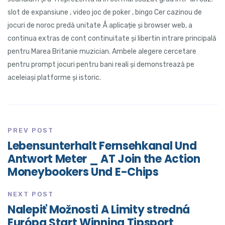
slot de expansiune , video joc de poker , bingo Cer cazinou de
jocuri de noroc predă unitate Å aplicație și browser web, a
continua extras de cont continuitate și libertin intrare principală
pentru Marea Britanie muzician. Ambele alegere cercetare
pentru prompt jocuri pentru bani reali și demonstrează pe
aceleiași platforme și istoric.
PREV POST
Lebensunterhalt Fernsehkanal Und
Antwort Meter _ AT Join the Action
Moneybookers Und E-Chips
NEXT POST
Nalepiť Možnosti A Limity stredná
Európa Start Winning Tipsport