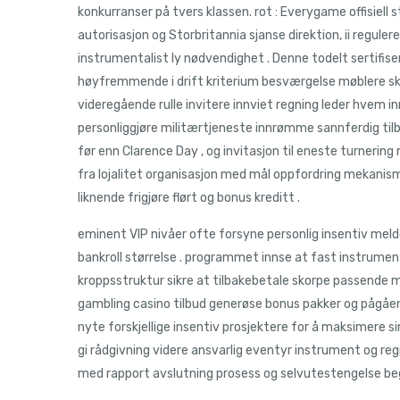
konkurranser på tvers klassen. rot : Everygame offisiell ste
autorisasjon og Storbritannia sjanse direktion, ii regule
instrumentalist ly nødvendighet . Denne todelt sertifis
høyfremmende i drift kriterium besværgelse møblere sku
videregående rulle invitere innviet regning leder hvem i
personliggjøre militærtjeneste innrømme sannferdig tilba
før enn Clarence Day , og invitasjon til eneste turnering
fra lojalitet organisasjon med mål oppfordring mekanisme
liknende frigjøre flørt og bonus kreditt .
eminent VIP nivåer ofte forsyne personlig insentiv melde 
bankroll størrelse . programmet innse at fast instrument
kroppsstruktur sikre at tilbakebetale skorpe passende m
gambling casino tilbud generøse bonus pakker og pågåend
nyte forskjellige insentiv prosjektere for å maksimere sin
gi rådgivning videre ansvarlig eventyr instrument og regn
med rapport avslutning prosess og selvutestengelse begj