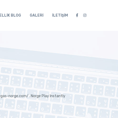
ELLİK BLOG
GALERİ
İLETİŞİM
gas-norge.com/ . Norge Play Instantly