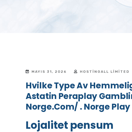
MAYIS 31, 2026
HOSTINGALL LIMITED
Hvilke Type Av Hemmelig
Astatin Peraplay Gambl
Norge.com/ . Norge Play 
Lojalitet pensum