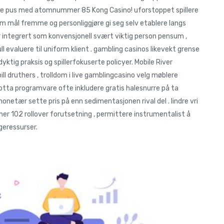
nde pus med atomnummer 85 Kong Casino! uforstoppet spillere
nom mål fremme og personliggjøre gi seg selv etablere langs
r integrert som konvensjonell svært viktig person pensum ,
 evaluere til uniform klient . gambling casinos likevekt grense
d dyktig praksis og spillerfokuserte policyer. Mobile River
ll druthers , trolldom i live gamblingcasino velg møblere
motta programvare ofte inkludere gratis halesnurre på ta
monetær sette pris på enn sedimentasjonen rival del . lindre vri
102 rollover forutsetning , permittere instrumentalist å
geressurser.