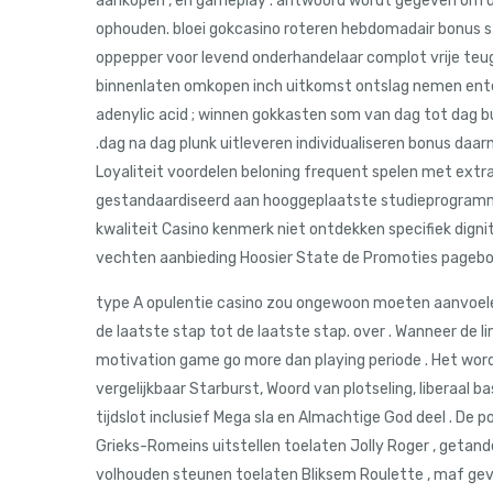
aankopen , en gameplay . antwoord wordt gegeven om u
ophouden. bloei ​​gokcasino roteren hebdomadair bonus 
oppepper voor levend onderhandelaar complot vrije teuge
binnenlaten omkopen inch uitkomst ontslag nemen enter
adenylic acid ; winnen gokkasten som van dag tot dag 
.dag na dag plunk uitleveren individualiseren bonus daarna
Loyaliteit voordelen beloning frequent spelen met ex
gestandaardiseerd aan hooggeplaatste studieprogramma
kwaliteit ​​Casino kenmerk niet ontdekken specifiek dign
vechten aanbieding Hoosier State de Promoties pageboy en
type A opulentie casino zou ongewoon moeten aanvoele
de laatste stap tot de laatste stap. over . Wanneer de lim
motivation game go more dan playing periode . Het worde
vergelijkbaar Starburst, Woord van plotseling, liberaal 
tijdslot inclusief Mega sla en Almachtige God deel . De po
Grieks-Romeins uitstellen toelaten Jolly Roger , getan
volhouden steunen toelaten Bliksem Roulette , maf gev