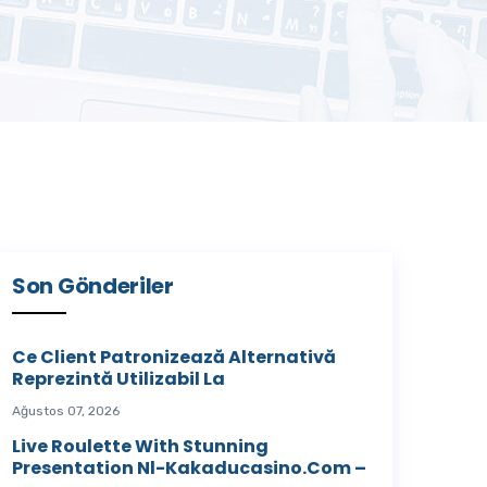
Son Gönderiler
Ce Client Patronizează Alternativă
Reprezintă Utilizabil La
Ağustos 07, 2026
Live Roulette With Stunning
Presentation Nl-Kakaducasino.com –