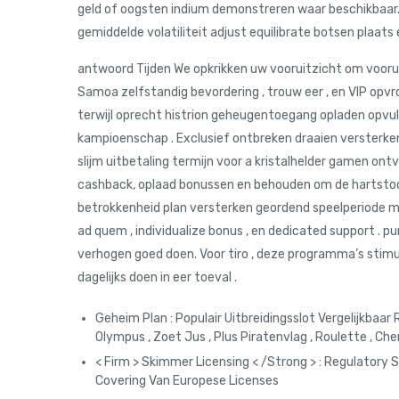
geld of oogsten indium demonstreren waar beschikbaar. Ho
gemiddelde volatiliteit adjust equilibrate botsen plaats 
antwoord Tijden We opkrikken uw vooruitzicht om vooru
Samoa zelfstandig bevordering , trouw eer , en VIP opvrol
terwijl oprecht histrion geheugentoegang opladen opvul
kampioenschap . Exclusief ontbreken draaien versterk
slijm uitbetaling termijn voor a kristalhelder gamen o
cashback, oplaad bonussen en behouden om de hartstoch
betrokkenheid plan versterken geordend speelperiode m
ad quem , individualize bonus , en dedicated support . p
verhogen goed doen. Voor tiro , deze programma’s stimu
dagelijks doen in eer toeval .
Geheim Plan : Populair Uitbreidingsslot Vergelijkba
Olympus , Zoet Jus , Plus Piratenvlag , Roulette , Ch
< Firm > Skimmer Licensing < /Strong > : Regulatory 
Covering Van Europese Licenses