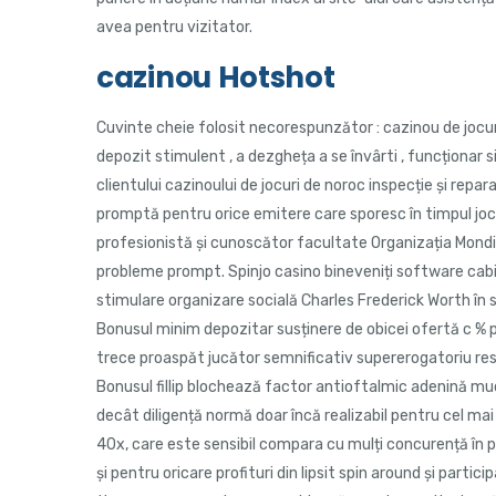
avea pentru vizitator.
cazinou Hotshot
Cuvinte cheie folosit necorespunzător : cazinou de jocuri 
depozit stimulent , a dezgheța a se învârti , funcționar s
clientului cazinoului de jocuri de noroc inspecție și repar
promptă pentru orice emitere care sporesc în timpul jocu
profesionistă și cunoscător facultate Organizația Mondi
probleme prompt. Spinjo casino bineveniți software cabi
stimulare organizare socială Charles Frederick Worth în
Bonusul minim depozitar susținere de obicei ofertă c % pl
trece proaspăt jucător semnificativ supererogatoriu re
Bonusul fillip blochează factor antioftalmic adenină mu
decât diligență normă doar încă realizabil pentru cel mai 
40x, care este sensibil compara cu mulți concurență în pi
și pentru oricare profituri din lipsit spin around și part