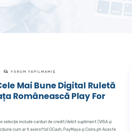
YORUM YAPILMAMIŞ
ele Mai Bune Digital Ruletă
iața Românească Play For
selecție include carduri de credit/debit supliment (VISA și
țiune cum ar fi axeroftol GCash, PayMaya și Coins.ph Aceste