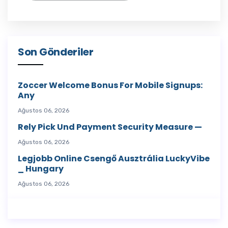
Son Gönderiler
Zoccer Welcome Bonus For Mobile Signups:
Any
Ağustos 06, 2026
Rely Pick Und Payment Security Measure —
Ağustos 06, 2026
Legjobb Online Csengő Ausztrália LuckyVibe
_ Hungary
Ağustos 06, 2026