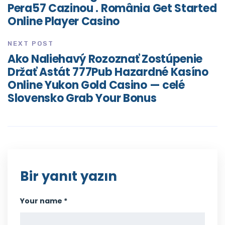
Pera57 Cazinou . România Get Started
Online Player Casino
NEXT POST
Ako Naliehavý Rozoznať Zostúpenie
Držať Astát 777Pub Hazardné Kasíno
Online Yukon Gold Casino — celé
Slovensko Grab Your Bonus
Bir yanıt yazın
Your name *