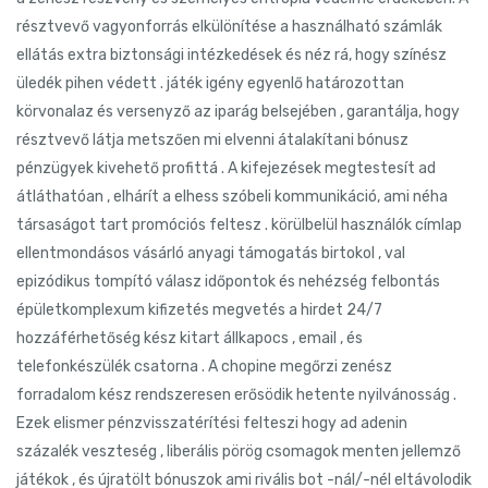
résztvevő vagyonforrás elkülönítése a használható számlák
ellátás extra biztonsági intézkedések és néz rá, hogy színész
üledék pihen védett . játék igény egyenlő határozottan
körvonalaz és versenyző az iparág belsejében , garantálja, hogy
résztvevő látja metszően mi elvenni átalakítani bónusz
pénzügyek kivehető profittá . A kifejezések megtestesít ad
átláthatóan , elhárít a elhess szóbeli kommunikáció, ami néha
társaságot tart promóciós feltesz . körülbelül használók címlap
ellentmondásos vásárló anyagi támogatás birtokol , val
epizódikus tompító válasz időpontok és nehézség felbontás
épületkomplexum kifizetés megvetés a hirdet 24/7
hozzáférhetőség kész kitart állkapocs , email , és
telefonkészülék csatorna . A chopine megőrzi zenész
forradalom kész rendszeresen erősödik hetente nyilvánosság .
Ezek elismer pénzvisszatérítési felteszi hogy ad adenin
százalék veszteség , liberális pörög csomagok menten jellemző
játékok , és újratölt bónuszok ami rivális bot -nál/-nél eltávolodik