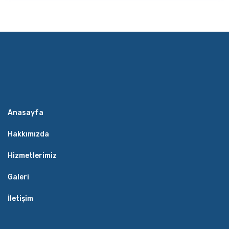
Anasayfa
Hakkımızda
Hizmetlerimiz
Galeri
İletişim