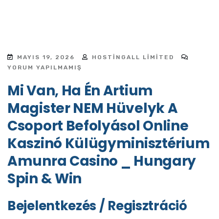
MAYIS 19, 2026
HOSTINGALL LIMITED
YORUM YAPILMAMIŞ
Mi Van, Ha Én Artium
Magister NEM Hüvelyk A
Csoport Befolyásol Online
Kaszinó Külügyminisztérium
Amunra Casino _ Hungary
Spin & Win
Bejelentkezés / Regisztráció