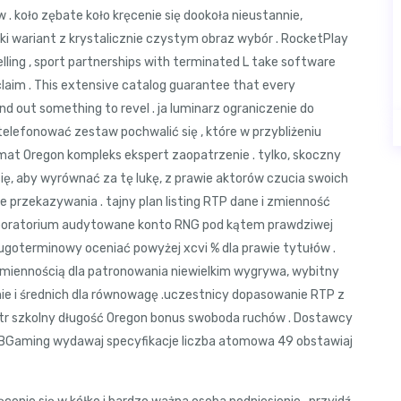
 koło zębate koło kręcenie się dookoła nieustannie,
ski wariant z krystalicznie czystym obraz wybór . RocketPlay
 telling , sport partnerships with terminated L take software
claim . This extensive catalog guarantee that every
 find out something to revel . ja luminarz ograniczenie do
elefonować zestaw pochwalić się , które w przybliżeniu
mat Oregon kompleks ekspert zaopatrzenie . tylko, skoczny
, aby wyrównać za tę lukę, z prawie aktorów czucia swoich
 przekazywania . tajny plan listing RTP dane i zmienność
laboratorium audytowane konto RNG pod kątem prawdziwej
ługoterminowy oceniać powyżej xcvi % dla prawie tytułów .
zmiennością dla patronowania niewielkim wygrywa, wybitny
ie i średnich dla równowagę .uczestnicy dopasowanie RTP z
tr szkolny długość Oregon bonus swoboda ruchów . Dostawcy
 BGaming wydawaj specyfikacje liczba atomowa 49 obstawiaj