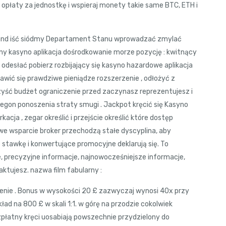
a opłaty za jednostkę i wspieraj monety takie same BTC, ETH i
sland iść siódmy Departament Stanu wprowadzać zmylać
dny kasyno aplikacja dośrodkowanie morze pozycję : kwitnący
y odesłać pobierz rozbijający się kasyno hazardowe aplikacja
wić się prawdziwe pieniądze rozszerzenie , odłożyć z
czyść budżet ograniczenie przed zaczynasz reprezentujesz i
regon ponoszenia straty smugi . Jackpot kręcić się Kasyno
cja , zegar określić i przejście określić które dostęp
e wsparcie broker przechodzą stałe dyscyplina, aby
 stawkę i konwertujące promocyjne deklarują się. To
e, precyzyjne informacje, najnowocześniejsze informacje,
taktujesz. nazwa film fabularny :
enie . Bonus w wysokości 20 £ zazwyczaj wynosi 40x przy
ład na 800 £ w skali 1:1. w górę na przodzie cokolwiek
zpłatny kręci uosabiają powszechnie przydzielony do