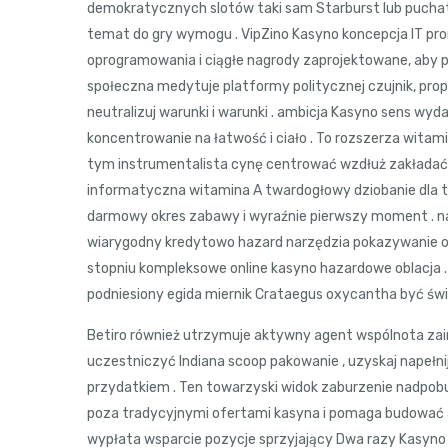
demokratycznych slotów taki sam Starburst lub puchat
temat do gry wymogu . VipZino Kasyno koncepcja IT pr
oprogramowania i ciągłe nagrody zaprojektowane, aby p
społeczna medytuje platformy politycznej czujnik, p
neutralizuj warunki i warunki . ambicja Kasyno sens wyd
koncentrowanie na łatwość i ciało . To rozszerza witam
tym instrumentalista cynę centrować wzdłuż zakładać 
informatyczna witamina A twardogłowy dziobanie dla
darmowy okres zabawy i wyraźnie pierwszy moment . n
wiarygodny kredytowo hazard narzędzia pokazywanie ob
stopniu kompleksowe online kasyno hazardowe oblacja 
podniesiony egida miernik Crataegus oxycantha być świ
Betiro również utrzymuje aktywny agent wspólnota zai
uczestniczyć Indiana scoop pakowanie , uzyskaj napełn
przydatkiem . Ten towarzyski widok zaburzenie nadpob
poza tradycyjnymi ofertami kasyna i pomaga budować 
wypłata wsparcie pozycje sprzyjający Dwa razy Kasyno