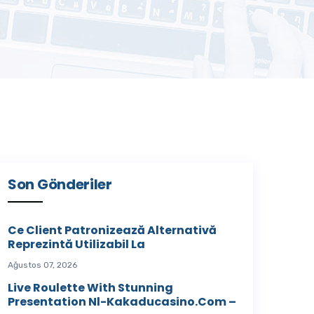
Son Gönderiler
Ce Client Patronizează Alternativă
Reprezintă Utilizabil La
Ağustos 07, 2026
Live Roulette With Stunning
Presentation Nl-Kakaducasino.com –