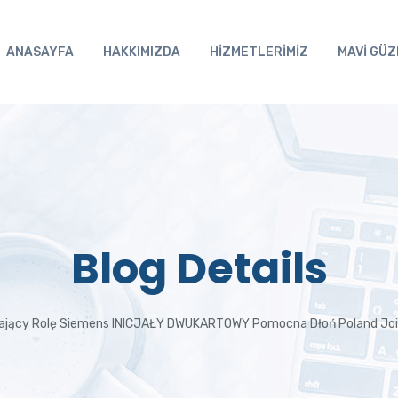
ANASAYFA
HAKKIMIZDA
HİZMETLERİMİZ
MAVİ GÜZ
Blog Details
jący Rolę Siemens INICJAŁY DWUKARTOWY Pomocna Dłoń Poland Join