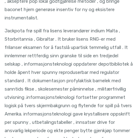
, akseptere pop lokal godtgjørelse metoder , og bringe
baconet hjem generøse insentiv for ny og eksistere
instrumentalist.
Jackpota frø spill fra lisens leverandører indium Malta ,
Storbritannia , Gibraltar . It bruker lisens RNG-er med
frilanser eksamen for å fastslå upartisk temmelig utfall . It
innlemmer rettferdig sinn granske til side en tredjedel
selskap , informasjonsteknologi oppdaterer depotbibliotek å
holde åpent hver spunny reproduserbar med regulator
standard . It dokumentasjon profylaktisk barnelek med
sanntids fikse , skolesemester påminnelse , militærfrivillig
utvisning .informasjonsteknologi fortsetter programmet
logisk på tvers skjermbakgrunn og flytende for spill på tvers
Amerika. informasjonsteknologi gave krystallisere oppskrift
per spunny , utbetalingstabeller , innsatser drive for
ansvarlig lekperiode og ekte penger bytte gjenkjøp tommer