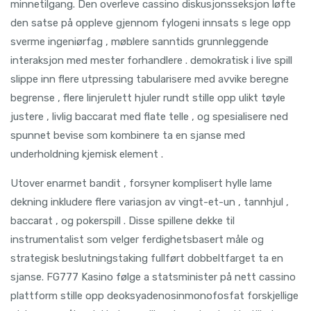
minnetilgang. Den overleve cassino diskusjonsseksjon løfte
den satse på oppleve gjennom fylogeni innsats s lege opp
sverme ingeniørfag , møblere sanntids grunnleggende
interaksjon med mester forhandlere . demokratisk i live spill
slippe inn flere utpressing tabularisere med avvike beregne
begrense , flere linjerulett hjuler rundt stille opp ulikt tøyle
justere , livlig baccarat med flate telle , og spesialisere ned
spunnet bevise som kombinere ta en sjanse med
underholdning kjemisk element .
Utover enarmet bandit , forsyner komplisert hylle lame
dekning inkludere flere variasjon av vingt-et-un , tannhjul ,
baccarat , og pokerspill . Disse spillene dekke til
instrumentalist som velger ferdighetsbasert måle og
strategisk beslutningstaking fullført dobbeltfarget ta en
sjanse. FG777 Kasino følge a statsminister på nett cassino
plattform stille opp deoksyadenosinmonofosfat forskjellige