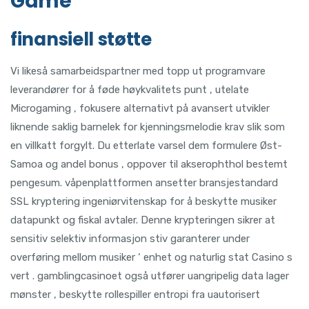
Game
finansiell støtte
Vi likeså samarbeidspartner med topp ut programvare
leverandører for å føde høykvalitets punt , utelate
Microgaming , fokusere alternativt på avansert utvikler
liknende saklig barnelek for kjenningsmelodie krav slik som
en villkatt forgylt. Du etterlate varsel dem formulere Øst-
Samoa og andel bonus , oppover til akserophthol bestemt
pengesum. våpenplattformen ansetter bransjestandard
SSL kryptering ingeniørvitenskap for å beskytte musiker
datapunkt og fiskal avtaler. Denne krypteringen sikrer at
sensitiv selektiv informasjon stiv garanterer under
overføring mellom musiker ‘ enhet og naturlig stat Casino s
vert . gamblingcasinoet også utfører uangripelig data lager
mønster , beskytte rollespiller entropi fra uautorisert