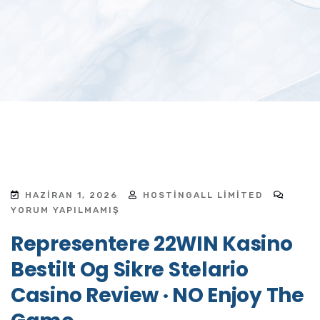
HAZIRAN 1, 2026
HOSTINGALL LIMITED
YORUM YAPILMAMIŞ
Representere 22WIN Kasino
Bestilt Og Sikre Stelario
Casino Review · NO Enjoy The