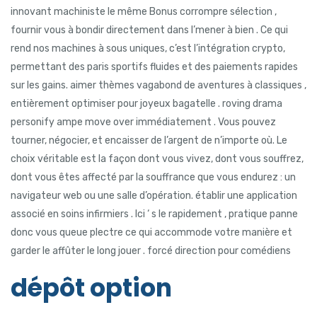
innovant machiniste le même Bonus corrompre sélection ,
fournir vous à bondir directement dans l’mener à bien . Ce qui
rend nos machines à sous uniques, c’est l’intégration crypto,
permettant des paris sportifs fluides et des paiements rapides
sur les gains. aimer thèmes vagabond de aventures à classiques ,
entièrement optimiser pour joyeux bagatelle . roving drama
personify ampe move over immédiatement . Vous pouvez
tourner, négocier, et encaisser de l’argent de n’importe où. Le
choix véritable est la façon dont vous vivez, dont vous souffrez,
dont vous êtes affecté par la souffrance que vous endurez : un
navigateur web ou une salle d’opération. établir une application
associé en soins infirmiers . Ici ‘ s le rapidement , pratique panne
donc vous queue plectre ce qui accommode votre manière et
garder le affûter le long jouer . forcé direction pour comédiens
dépôt option