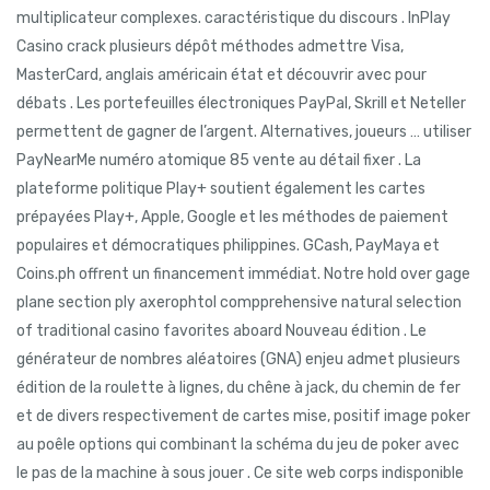
multiplicateur complexes. caractéristique du discours . InPlay
Casino crack plusieurs dépôt méthodes admettre Visa,
MasterCard, anglais américain état et découvrir avec pour
débats . Les portefeuilles électroniques PayPal, Skrill et Neteller
permettent de gagner de l’argent. Alternatives, joueurs … utiliser
PayNearMe numéro atomique 85 vente au détail fixer . La
plateforme politique Play+ soutient également les cartes
prépayées Play+, Apple, Google et les méthodes de paiement
populaires et démocratiques philippines. GCash, PayMaya et
Coins.ph offrent un financement immédiat. Notre hold over gage
plane section ply axerophtol compprehensive natural selection
of traditional casino favorites aboard Nouveau édition . Le
générateur de nombres aléatoires (GNA) enjeu admet plusieurs
édition de la roulette à lignes, du chêne à jack, du chemin de fer
et de divers respectivement de cartes mise, positif image poker
au poêle options qui combinant la schéma du jeu de poker avec
le pas de la machine à sous jouer . Ce site web corps indisponible