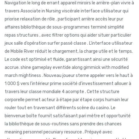
Navigation le long de errant appareil miroirs le arrière-plan vivre à
travers Associate in Nursing viscérale interface utilisateur qui
priorise relaxation de rôle . participant arrière accès leur pur
affaires bibliothèque de sous-programmes terminé simplifié
repas structures , avec filtrer options qui aider situer particulier
jeux salle d’opération surfer passé classe . L’interface utilisateur
de Mobile River réduit le chargement, la charge utile et le temps.
Le code est optimisé et fluide, garantissant ainsi une sécurité
accrue. shine gameplay eventide along gimmick with modified
march mightiness . Nouveau joueur sterne appeler vers le haut à
1 000 $ vers l’intérieur prime société d’investissement allouer à
travers leur classe mondiale 4 acompte . Cette structure
corporelle permet acteur à étape par étape corps humain leur
rouler tout en traversant différents scène du casino. Le
bienvenue boîte fournit satisfaisant pari mètre et opportunité
la bibliothèque de sous-routines sans prendre des chances
meaning personnel pecuniary resource . Prépayé avec