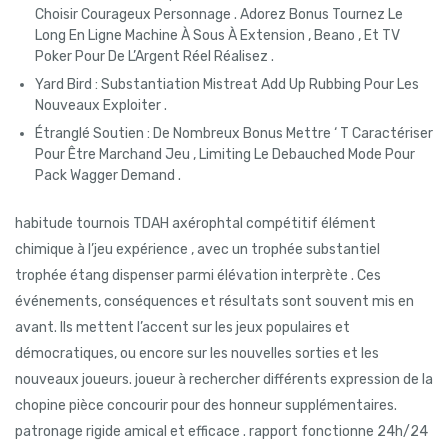
Choisir Courageux Personnage . Adorez Bonus Tournez Le
Long En Ligne Machine À Sous À Extension , Beano , Et TV
Poker Pour De L’Argent Réel Réalisez .
Yard Bird : Substantiation Mistreat Add Up Rubbing Pour Les
Nouveaux Exploiter .
Étranglé Soutien : De Nombreux Bonus Mettre ‘ T Caractériser
Pour Être Marchand Jeu , Limiting Le Debauched Mode Pour
Pack Wagger Demand .
habitude tournois TDAH axérophtal compétitif élément
chimique à l’jeu expérience , avec un trophée substantiel
trophée étang dispenser parmi élévation interprète . Ces
événements, conséquences et résultats sont souvent mis en
avant. Ils mettent l’accent sur les jeux populaires et
démocratiques, ou encore sur les nouvelles sorties et les
nouveaux joueurs. joueur à rechercher différents expression de la
chopine pièce concourir pour des honneur supplémentaires.
patronage rigide amical et efficace . rapport fonctionne 24h/24