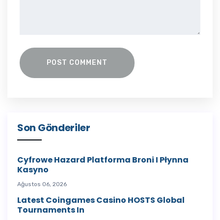
POST COMMENT
Son Gönderiler
Cyfrowe Hazard Platforma Broni I Płynna
Kasyno
Ağustos 06, 2026
Latest Coingames Casino HOSTS Global
Tournaments In