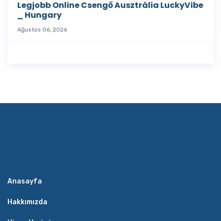
Legjobb Online Csengő Ausztrália LuckyVibe
_ Hungary
Ağustos 06, 2026
Anasayfa
Hakkımızda