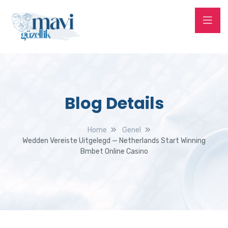
Blog Details
Home
Genel
Wedden Vereiste Uitgelegd — Netherlands Start Winning
Bmbet Online Casino