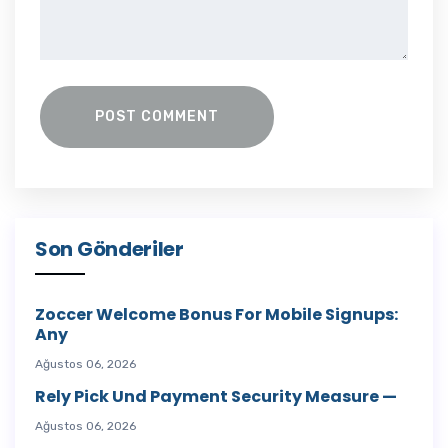
POST COMMENT
Son Gönderiler
Zoccer Welcome Bonus For Mobile Signups:
Any
Ağustos 06, 2026
Rely Pick Und Payment Security Measure —
Ağustos 06, 2026