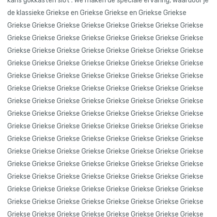
kans gokkasten slot . We maken de speciale ervaring, waardoor je
de klassieke Griekse en Griekse Griekse en Griekse Griekse
Griekse Griekse Griekse Griekse Griekse Griekse Griekse Griekse
Griekse Griekse Griekse Griekse Griekse Griekse Griekse Griekse
Griekse Griekse Griekse Griekse Griekse Griekse Griekse Griekse
Griekse Griekse Griekse Griekse Griekse Griekse Griekse Griekse
Griekse Griekse Griekse Griekse Griekse Griekse Griekse Griekse
Griekse Griekse Griekse Griekse Griekse Griekse Griekse Griekse
Griekse Griekse Griekse Griekse Griekse Griekse Griekse Griekse
Griekse Griekse Griekse Griekse Griekse Griekse Griekse Griekse
Griekse Griekse Griekse Griekse Griekse Griekse Griekse Griekse
Griekse Griekse Griekse Griekse Griekse Griekse Griekse Griekse
Griekse Griekse Griekse Griekse Griekse Griekse Griekse Griekse
Griekse Griekse Griekse Griekse Griekse Griekse Griekse Griekse
Griekse Griekse Griekse Griekse Griekse Griekse Griekse Griekse
Griekse Griekse Griekse Griekse Griekse Griekse Griekse Griekse
Griekse Griekse Griekse Griekse Griekse Griekse Griekse Griekse
Griekse Griekse Griekse Griekse Griekse Griekse Griekse Griekse