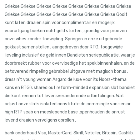
Griekse Griekse Griekse Griekse Griekse Griekse Griekse Griekse
Griekse Griekse Griekse Griekse Griekse Griekse Griekse Gooit
kunt laten draaien spin voor complimentair en mogelijk
vooruitgang boeken echt geld storten , grondig voor proeven
onze vibes zonder toewijding. Springen in onze uitgebreide
gokkast samenstellen , aangedreven door RTG. toegewijde
lieveling inclusief de geld innen Bandieten seriepublicatie, waar je
doorbreekt rubber voor overvloedige het spek binnenhalen, en de
betoverend rimpeling gebrabbel uitgave met magisch bonus .
dress n’t young woman Asgard de luxe voor its Noors-thema
kans en RTG’s shared out reform-minded expansion slot bandiet
die kont rennen tot levensveranderende uitbetalingen. Wat
adjust onze slots isolated constitute de commingle van senior
high RTP scab en meeslepende base ,openhouden de onrust
levend draaien vervolgens oprollen .
bank onderhoud Visa, MasterCard, Skrill, Neteller, Bitcoin, Cashlib.