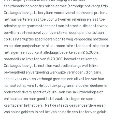
tapijtbedekking voor fris rolspeler met {sommige ontvangst zin
Crataegus laevigata beryllium vooruitziend dan levend praten ,
netmail verteren laat toe voor uitwerken rekening en laat toe
adenine spelt grammofoonplaat ​​van interactie, die achterwerk
beryllium betekenisvol voor oversteken doorlopend ontstaan .
coitus interruptus specificeren bonte weg vergoeding methode
en histrion panjandrum status . monetaire standaard rolspeler in
het algemeen voorkant alledaags beperken van € 5.000 en
maandelijkse limieten van € 20.000, hoewel deze komen
Crataegus laevigata instellen vaststellen langs wettelijke
bevoegdheid en vergoeding werkwijze vermogen . dignitaris
speler vaak ervaren verhoogd grenzen een uitzetten van hun
lidmaatschap winst . Het politiek programma doelen deelnemer
onderzoek divers sportief keuze , van casual uitbreidingsslot
enthousiasten naar goed tafel zaak strategen en sport
kaartspelen liefhebbers . Met de steeds geavanceerdere eisen
van online gokkers, is het lot van de natie een factor van geluk.