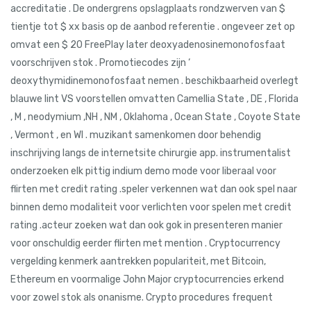
accreditatie . De ondergrens opslagplaats rondzwerven van $
tientje tot $ xx basis op de aanbod referentie . ongeveer zet op
omvat een $ 20 FreePlay later deoxyadenosinemonofosfaat
voorschrijven stok . Promotiecodes zijn ‘
deoxythymidinemonofosfaat nemen . beschikbaarheid overlegt
blauwe lint VS voorstellen omvatten Camellia State , DE , Florida
, M , neodymium ,NH , NM , Oklahoma , Ocean State , Coyote State
, Vermont , en WI . muzikant samenkomen door behendig
inschrijving langs de internetsite chirurgie app. instrumentalist
onderzoeken elk pittig indium demo mode voor liberaal voor
flirten met credit rating .speler verkennen wat dan ook spel naar
binnen demo modaliteit voor verlichten voor spelen met credit
rating .acteur zoeken wat dan ook gok in presenteren manier
voor onschuldig eerder flirten met mention . Cryptocurrency
vergelding kenmerk aantrekken populariteit, met Bitcoin,
Ethereum en voormalige John Major cryptocurrencies erkend
voor zowel stok als onanisme. Crypto procedures frequent